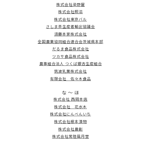
株式会社染野屋
株式会社照沼
株式会社東京バル
さしま茶生産者輸出協議会
須藤本家株式会社
全国農業協同組合連合会茨城県本部
だるま食品株式会社
ツカサ食品株式会社
農事組合法人 つくば銀杏生産組合
筑波乳業株式会社
有限会社 佐々木食品
な ～ ほ
株式会社 西岡本店
株式会社 花水木
株式会社にんべんいち
株式会社根本漬物
株式会社農創
株式会社常陸風月堂