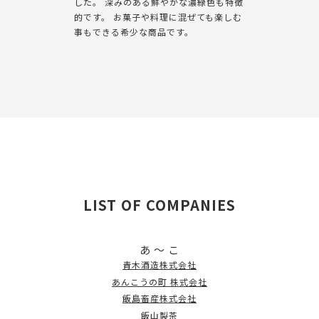
した。 深みのある鮮やかな濃緑色も特徴
的です。 お菓子や料理に混ぜても楽しむ
事もできる希少な商品です。
LIST OF COMPANIES
あ ～ こ
青木酒造株式会社
あんこうの町 株式会社
飯島畜産株式会社
飯山製茶