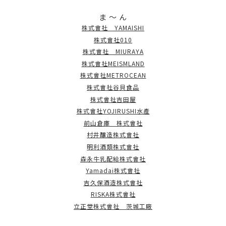
ま ～ ん
株式會社 YAMAISHI
株式會社010
株式會社 MIURAYA
株式會社MEISMLAND
株式會社METROCEAN
株式會社谷貝食品
株式會社吉田屋
株式會社YOJIRUSHI水產
前山倉庫 株式會社
村井釀造株式會社
明利酒類株式會社
森永牛乳配給株式會社
Yamadai株式會社
吉久保酒造株式會社
RISKA株式會社
立正堂株式會社 茨城工廠