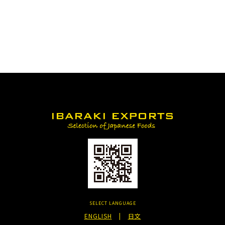
SELECT LANGUAGE
ENGLISH
|
日文