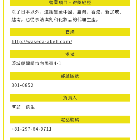
營業項目・得獎經歷
除了日本以外，還銷售至中國、臺灣、香港、新加坡、
越南。也從事清潔劑和化妝品的代理生產。
官網
http://waseda-abell.com/
地址
茨城縣龍崎市向陽臺4-1
郵遞區號
301-0852
負責人
阿部 信生
電話號碼
+81-297-64-9711