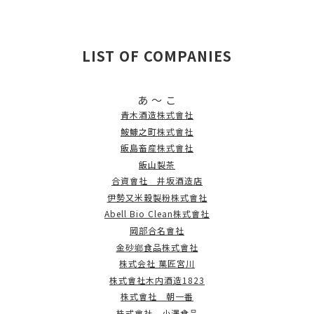
LIST OF COMPANIES
あ ～ こ
青木酒造株式會社
鮟鱇之町株式會社
飯島畜産株式會社
飯山製茶
合資會社 井坂酒造店
伊勢又米榖製粉株式會社
Abell Bio Clean株式會社
岡部合名會社
金砂鄉食品株式會社
株式会社 菓匠宮川
株式會社木内酒造1823
株式會社 朝一番
株式會社 小澤食品