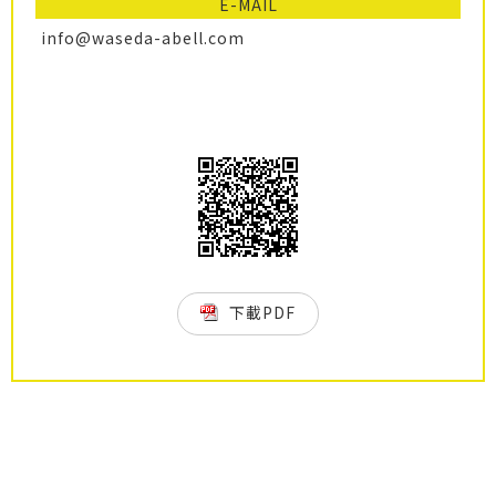
E-MAIL
info@waseda-abell.com
下載PDF