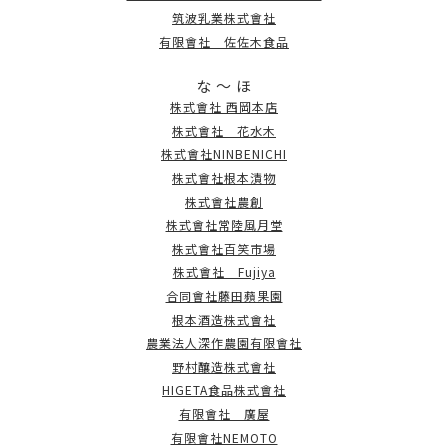
筑波乳業株式會社
有限會社 佐佐木食品
な ～ ほ
株式會社 西岡本店
株式會社 花水木
株式會社NINBENICHI
株式會社根本漬物
株式會社農創
株式會社常陸風月堂
株式會社百笑市場
株式會社 Fujiya
合同會社藤田蘋果園
根本酒造株式會社
農業法人深作農園有限會社
野村釀造株式會社
HIGETA食品株式會社
有限會社 廣屋
有限會社NEMOTO