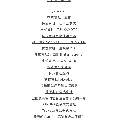
さ ～ と
株式會社 鹿吉
株式會社 住谷公商店
株式會社 TSUKAMOTO
株式會社月之井酒造店
株式會社SAZA COFFEE ROASTER
株式會社 澤幡製作所
株式會社柴沼醬油International
株式會社SEIWA FOOD
株式會社染野屋
株式會社照沼
株式會社Tokyobal
猿島茶生產者輸出協議會
須藤本家株式會社
全國農業協同組合連合會茨城縣本部
DARUMA食品株式會社
Tsukasa食品株式會社
農事組合法人 筑波銀杏生產組合