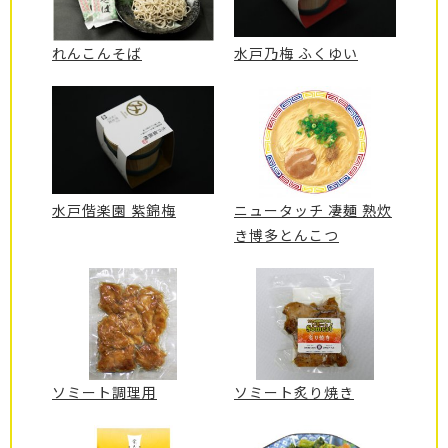
れんこんそば
水戸乃梅 ふくゆい
水戸偕楽園 紫錦梅
ニュータッチ 凄麺 熟炊
き博多とんこつ
ソミート調理用
ソミート炙り焼き