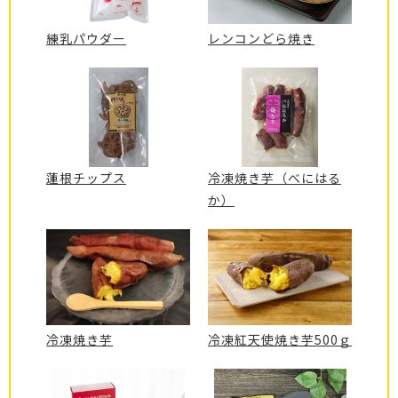
練乳パウダー
レンコンどら焼き
蓮根チップス
冷凍焼き芋（べにはる
か）
冷凍焼き芋
冷凍紅天使焼き芋500ｇ