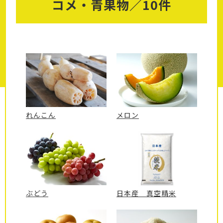
コメ・青果物／10件
れんこん
メロン
ぶどう
日本産 真空精米