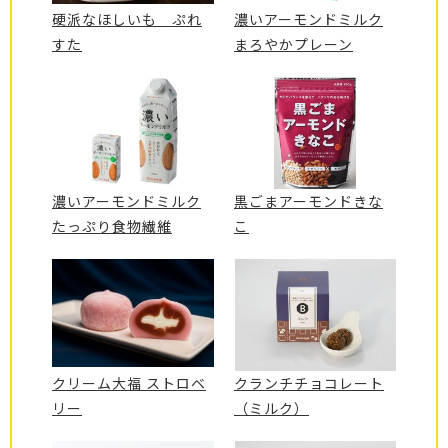
硬派なほしいも ぷれ
濃いアーモンドミルク
すた
まろやかプレーン
濃いアーモンドミルク
黒ごまアーモンドきな
たっぷり食物繊維
こ
クリーム大福 ストロベ
クランチチョコレート
リー
（ミルク）