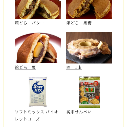
館どら バター
館どら 黒糖
館どら 栗
匠 1山
ソフトミックス バイオ
純米せんべい
レットローズ