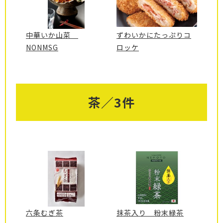
中華いか山菜
ずわいかにたっぷりコ
NONMSG
ロッケ
茶／3件
六条むぎ茶
抹茶入り 粉末緑茶