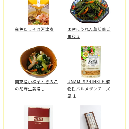
金色だしそば河津庵
国産ほうれん草焙煎ご
ま和え
関東産小松菜ときのこ
UMAMI SPRINKLE 植
の胡麻生姜浸し
物性パルメザンチーズ
風味