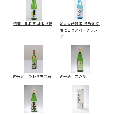
清酒 副将軍 純米吟醸
純米大吟醸酒 郷乃譽 活
性にごりスパークリン
グ
純米酒 やわら三万石
純米酒 京の夢