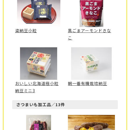
粢納豆小粒
黒ごまアーモンドきな
こ
おいしい北海道極小粒
朝一番有機栽培納豆
納豆ミニ3
さつまいも加工品／13件