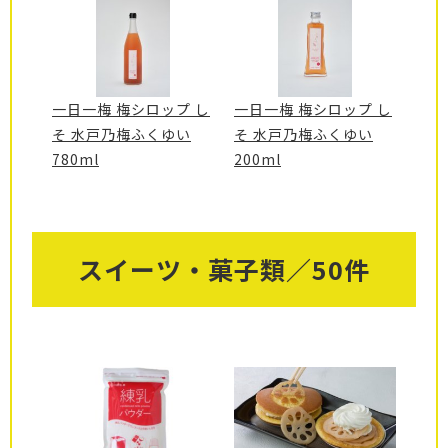
一日一梅 梅シロップ し
一日一梅 梅シロップ し
そ 水戸乃梅ふくゆい
そ 水戸乃梅ふくゆい
780ml
200ml
スイーツ・菓子類／50件