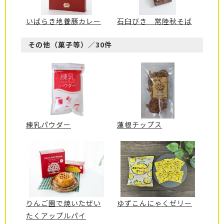
いばらき地養豚カレー
石臼びき 常陸秋そば
その他（菓子等）／30件
練乳パウダー
蓮根チップス
りんご園で焼いたぜい
ゆずこんにゃくゼリー
たくアップルパイ