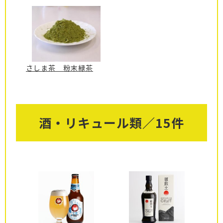
さしま茶 粉末緑茶
酒・リキュール類／15件