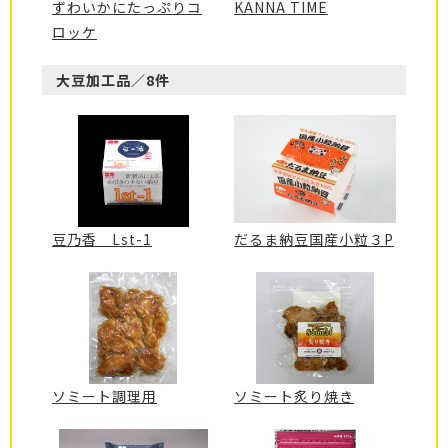
ずわいかにたっぷりコ
KANNA TIME
ロッケ
大豆加工品／8件
豆乃香 Lst-1
だるま納豆国産小粒３P
ソミート調理用
ソミート炙り焼き