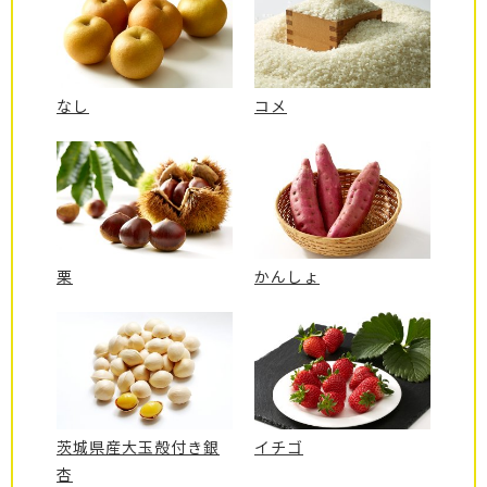
なし
コメ
栗
かんしょ
茨城県産大玉殻付き銀
イチゴ
杏