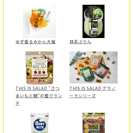
ゆず香るみかん大福
抹茶ぷりん
THIS IS SALAD ”さつ
THIS IS SALAD グラノ
まいもと麹”の蜜クラン
ーラシリーズ
チ