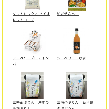
ソフトミックス バイオ
純米せんべい
レットローズ
シーベリープロテイン
シーベリー＋ゆず
バー
三時茶ぷりん 沖縄の
三時茶ぷりん 石垣島
黒糖ぷりん
の塩ぷりん