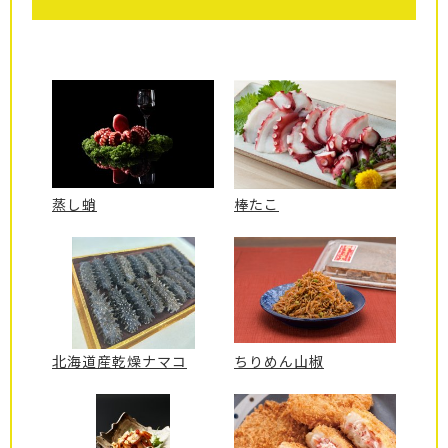
蒸し蛸
棒たこ
北海道産乾燥ナマコ
ちりめん山椒