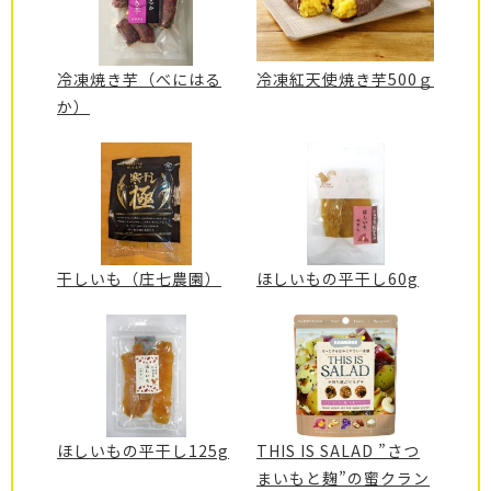
冷凍焼き芋（べにはる
冷凍紅天使焼き芋500ｇ
か）
干しいも（庄七農園）
ほしいもの平干し60g
ほしいもの平干し125g
THIS IS SALAD ”さつ
まいもと麹”の蜜クラン