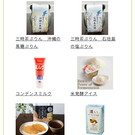
三時茶ぷりん 沖縄の
三時茶ぷりん 石垣島
黒糖ぷりん
の塩ぷりん
コンデンスミルク
米発酵アイス