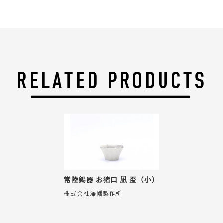
常陸錫器 お猪口 凪 盃（小）
株式会社澤幡製作所