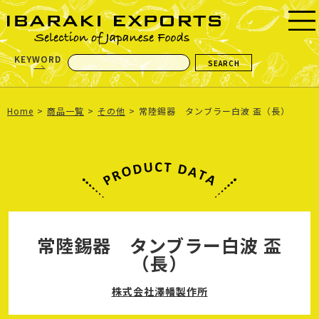
KEYWORD
Home
商品一覧
その他
常陸錫器 タンブラー白波 盃（長）
常陸錫器 タンブラー白波 盃
（長）
株式会社澤幡製作所