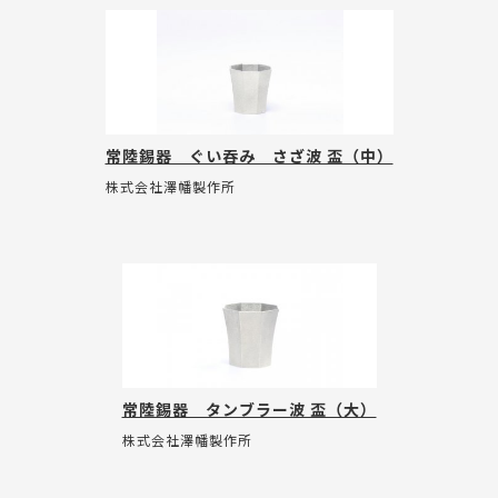
常陸錫器 ぐい吞み さざ波 盃（中）
株式会社澤幡製作所
常陸錫器 タンブラー波 盃（大）
株式会社澤幡製作所