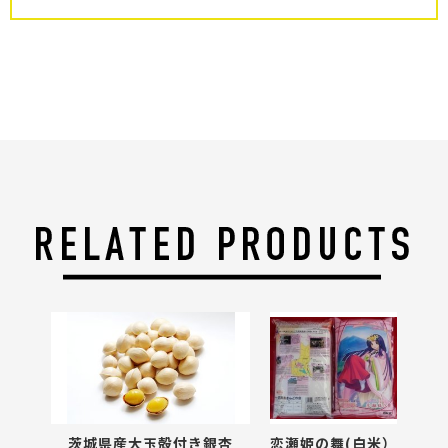
茨城県産大玉殻付き銀杏
恋瀬姫の舞(白米）