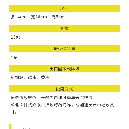
尺寸
長14cm 寬18cm 高5cm
個數
10包
最少進貨量
4箱
出口國家或區域
新加坡、越南、香港
使用方式
帶殼鹽炒銀杏。去殼後過油可簡單去除薄膜。
料理：日式炊飯、拌炒時蔬海鮮，或加進芡汁中增添風
味。