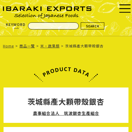
KEYWORD
Home
商品一覽
米・蔬果類
茨城縣產大顆帶殼銀杏
茨城縣產大顆帶殼銀杏
農事組合法人 筑波銀杏生產組合