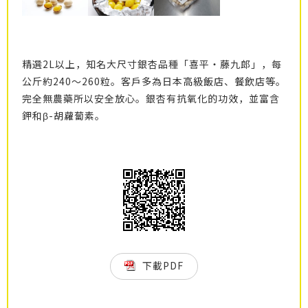
精選2L以上，知名大尺寸銀杏品種「喜平・藤九郎」，每
公斤約240～260粒。客戶多為日本高級飯店、餐飲店等。
完全無農藥所以安全放心。銀杏有抗氧化的功效，並富含
鉀和β-胡蘿蔔素。
下載PDF