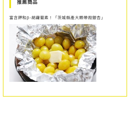
推薦商品
富含鉀和β-胡蘿蔔素！「茨城縣產大顆帶殼銀杏」