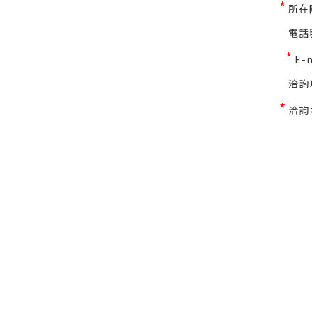
*
所在
電話
*
E-
洽詢
*
洽詢