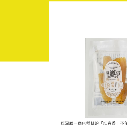
照沼勝一商店種植的「紅春香」不