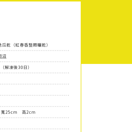
地瓜乾（紅春香整顆曬乾）
照沼
（解凍後30日）
 寬25cm 高2cm