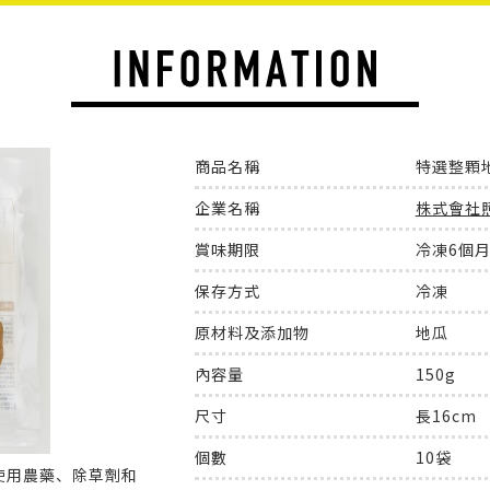
商品名稱
特選整顆
企業名稱
株式會社
賞味期限
冷凍6個月
保存方式
冷凍
原材料及添加物
地瓜
內容量
150g
尺寸
長16cm
個數
10袋
使用農藥、除草劑和