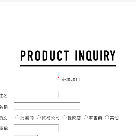
*
必填項目
姓名
名稱
類別
批發商
貿易公司
餐飲店
零售商
其他
職稱