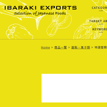
CATEGOR
TARGET A
KEYWOR
Home
商品一覽
甜點・菓子類
特選整顆