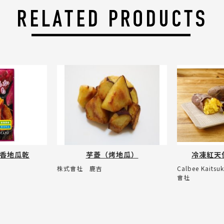
香地瓜乾
芋菱（烤地瓜）
冷凍紅天
株式會社 鹿吉
Calbee Kaits
會社