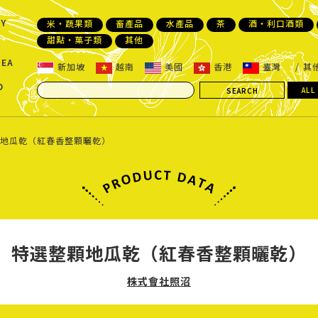
Y
米・蔬果類
畜產品
水產品
茶
酒・利口酒類
甜點・菓子類
其他
REA
新加坡
越南
美國
香港
臺灣
其
D
ALL
地瓜乾（紅春香整顆曬乾）
特選整顆地瓜乾（紅春香整顆曬乾）
株式會社照沼