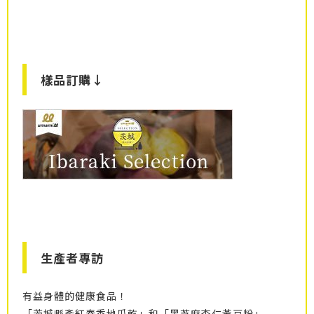
樣品訂購↓
生產者專訪
有益身體的健康食品！
「茨城縣產紅春香地瓜乾」和「黑芝麻杏仁黃豆粉」