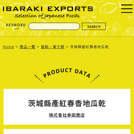
KEYWORD
Home
商品一覽
甜點・菓子類
茨城縣產紅春香地瓜乾
茨城縣產紅春香地瓜乾
株式會社幸田商店