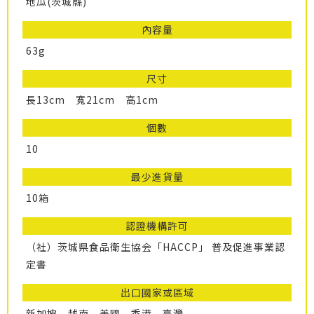
地瓜(茨城縣)
內容量
63g
尺寸
長13cm 寬21cm 高1cm
個數
10
最少進貨量
10箱
認證機構許可
（社）茨城県食品衛生協会「HACCP」 普及促進事業認
定書
出口國家或區域
新加坡、越南、美國、香港、臺灣