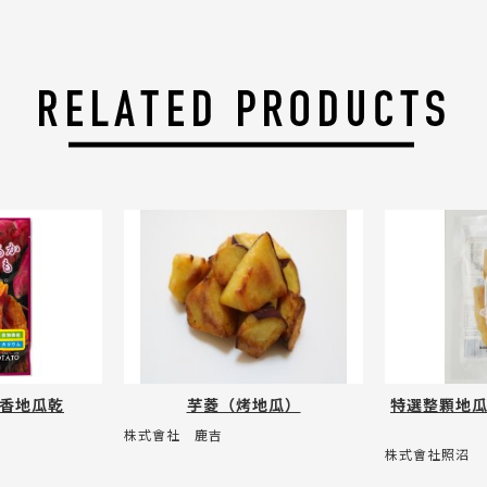
香地瓜乾
芋菱（烤地瓜）
特選整顆地
株式會社 鹿吉
株式會社照沼