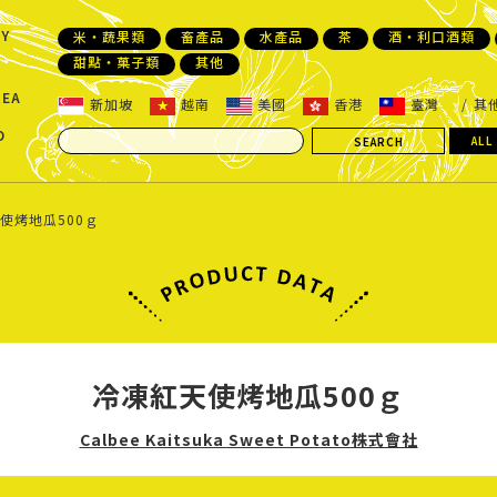
Y
米・蔬果類
畜產品
水產品
茶
酒・利口酒類
甜點・菓子類
其他
REA
新加坡
越南
美國
香港
臺灣
其
D
ALL
使烤地瓜500ｇ
冷凍紅天使烤地瓜500ｇ
Calbee Kaitsuka Sweet Potato株式會社