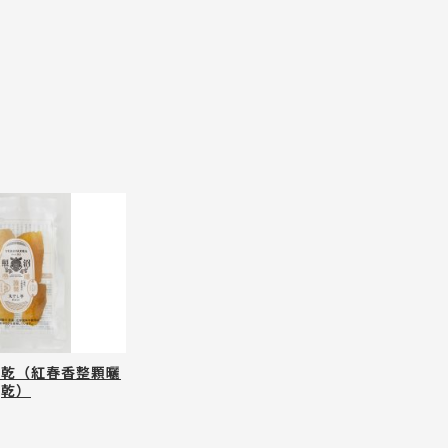
瓜乾（紅春香整顆曬
乾）