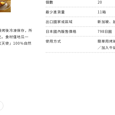
個數
20
最少進貨量
11箱
出口國家或區域
新加坡、
慢烤後冷凍保存，所
日本國內販售價格
798日圓
吃。食材僅地瓜一
使用方式
簡單用烤
天使」100％自然
／加入牛