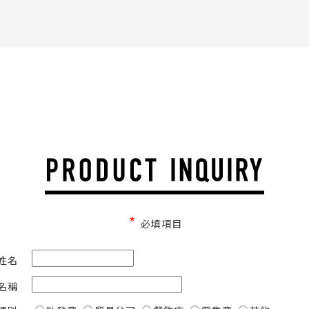
*
必填項目
姓名
名稱