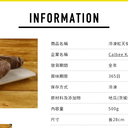
商品名稱
冷凍紅天使
企業名稱
Calbee 
發貨期間
全年
賞味期限
365日
保存方式
冷凍
原材料及添加物
地瓜(茨城
內容量
500g
尺寸
長28cm 