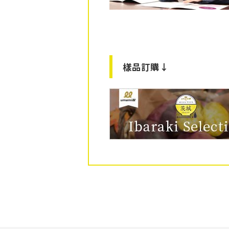
樣品訂購↓