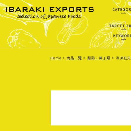
CATEGOR
TARGET A
KEYWOR
Home
商品一覽
甜點・菓子類
冷凍紅天