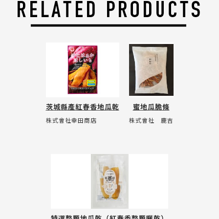
茨城縣產紅春香地瓜乾
蜜地瓜脆條
株式會社幸田商店
株式會社 鹿吉
特選整顆地瓜乾（紅春香整顆曬乾）