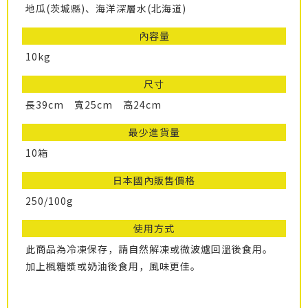
地瓜(茨城縣)、海洋深層水(北海道)
內容量
10kg
尺寸
長39cm 寬25cm 高24cm
最少進貨量
10箱
日本國內販售價格
250/100g
使用方式
此商品為冷凍保存，請自然解凍或微波爐回溫後食用。
加上楓糖漿或奶油後食用，風味更佳。