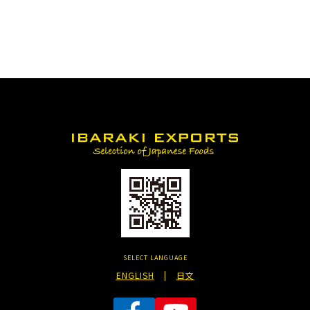
SELECT LANGUAGE
ENGLISH
|
日文