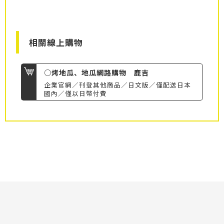
相關線上購物
○烤地瓜、地瓜網路購物 鹿吉
企業官網／刊登其他商品／日文版／僅配送日本
國內／僅以日幣付費