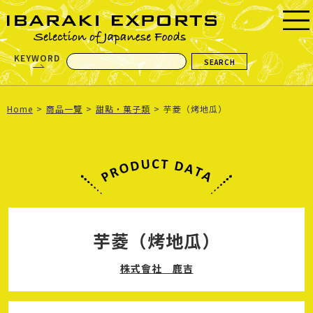
KEYWORD
Home
商品一覽
甜點・菓子類
芋菱（烤地瓜）
芋菱（烤地瓜）
株式會社 鹿吉