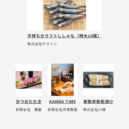
子持ちカラフトししゃも（特大10尾）
株式会社ヤマイシ
かつおたたき
KANNA TIME
骨取赤魚粕漬け
有限会社 廣屋
有限会社河津商店
株式会社川畑