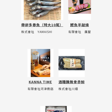
帶卵多春魚（特大10尾）
鰹魚半敲燒
株式會社 YAMAISHI
有限會社 廣屋
KANNA TIME
酒糟醃無骨赤鯮
有限會社河津商店
株式會社川畑