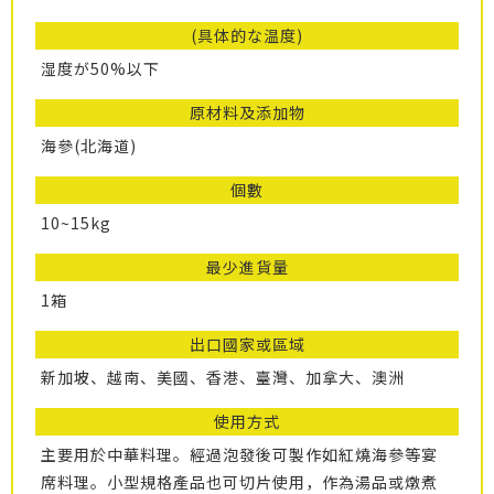
(具体的な温度)
湿度が50%以下
原材料及添加物
海參(北海道)
個數
10~15kg
最少進貨量
1箱
出口國家或區域
新加坡、越南、美國、香港、臺灣、加拿大、澳洲
使用方式
主要用於中華料理。經過泡發後可製作如紅燒海參等宴
席料理。小型規格產品也可切片使用，作為湯品或燉煮