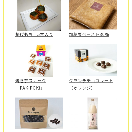
揚げもち 5本入り
加糖栗ペースト30%
焼き芋スナック
クランチチョコレート
「PAKiPOKi」
（オレンジ）