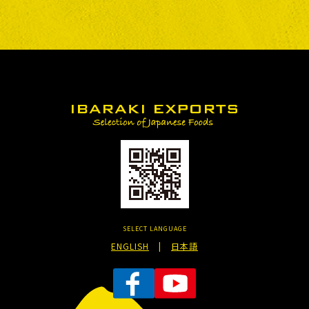
SELECT LANGUAGE
ENGLISH
|
日本語