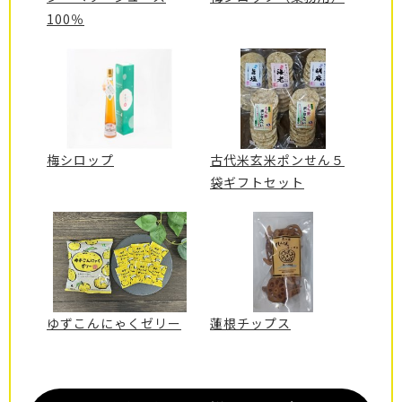
100％
梅シロップ
古代米玄米ポンせん５
袋ギフトセット
ゆずこんにゃくゼリー
蓮根チップス