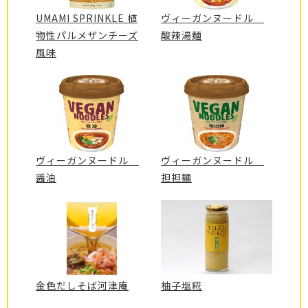
UMAMI SPRINKLE 植
ヴィーガンヌードル
物性パルメザンチーズ
酸辣湯麺
風味
ヴィーガンヌードル
ヴィーガンヌードル
醤油
担担麺
金色だしそば河津庵
柚子塩糀