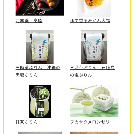
万羊羹 常陸
ゆず香るみかん大福
三時茶ぷりん 沖縄の
三時茶ぷりん 石垣島
黒糖ぷりん
の塩ぷりん
抹茶ぷりん
フカサクメロンゼリー