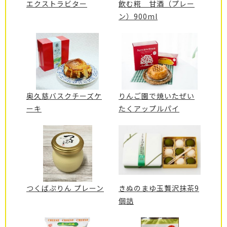
エクストラビター
飲む糀 甘酒（プレー
ン）900ml
奥久慈バスクチーズケ
りんご園で焼いたぜい
ーキ
たくアップルパイ
つくばぷりん プレーン
きぬのまゆ玉贅沢抹茶9
個詰