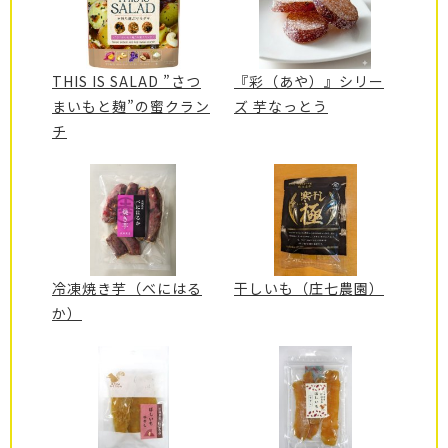
THIS IS SALAD ”さつ
『彩（あや）』シリー
まいもと麹”の蜜クラン
ズ 芋なっとう
チ
冷凍焼き芋（べにはる
干しいも（庄七農園）
か）