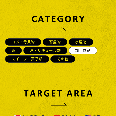
コメ・青果物
畜産物
水産物
茶
酒・リキュール類
加工食品
スイーツ・菓子類
その他