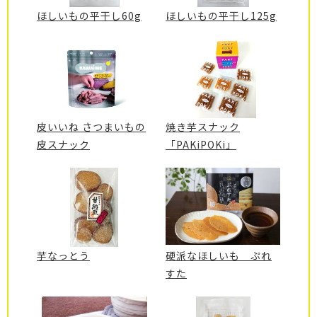
ほしいもの平干し60g
ほしいもの平干し125g
皮いいね さつまいもの
焼き芋スナック
皮スナック
「PAKiPOKi」
芋なっとう
硬派なほしいも ぷれ
すた