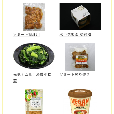
ソミート調理用
水戸偕楽園 紫錦梅
元気ナムル！茨城小松
ソミート炙り焼き
菜