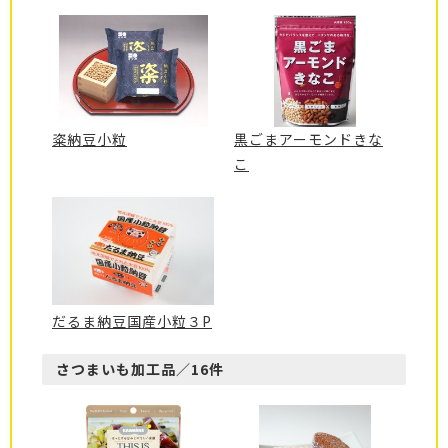
粢納豆小粒
黒ごまアーモンドきな
こ
だるま納豆国産小粒３P
さつまいも加工品／16件