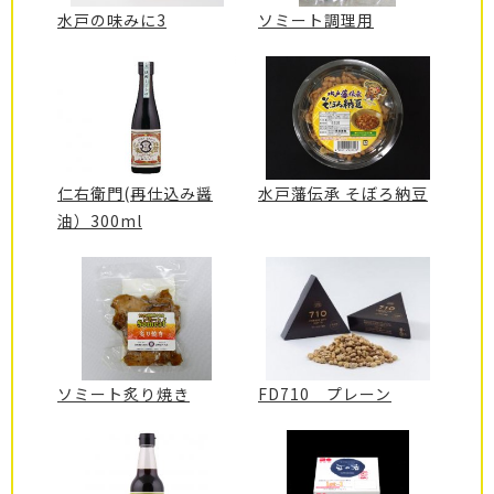
水戸の味みに3
ソミート調理用
仁右衛門(再仕込み醤
水戸藩伝承 そぼろ納豆
油）300ml
ソミート炙り焼き
FD710 プレーン