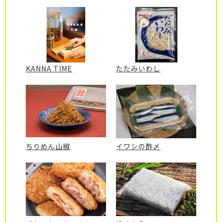
KANNA TIME
たたみいわし
ちりめん山椒
イワシの酢〆