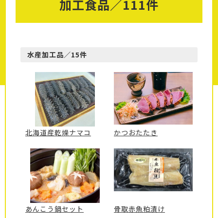
加工食品／111件
水産加工品／15件
北海道産乾燥ナマコ
かつおたたき
あんこう鍋セット
骨取赤魚粕漬け