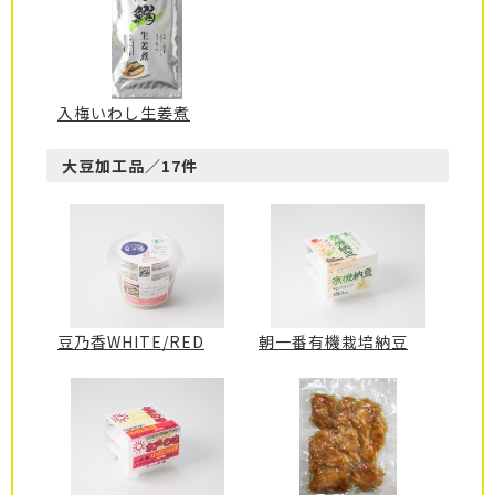
入梅いわし生姜煮
大豆加工品／17件
豆乃香WHITE/RED
朝一番有機栽培納豆