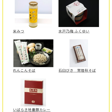
米みつ
水戸乃梅 ふくゆい
れんこんそば
石臼びき 常陸秋そば
いばらき地養豚カレー