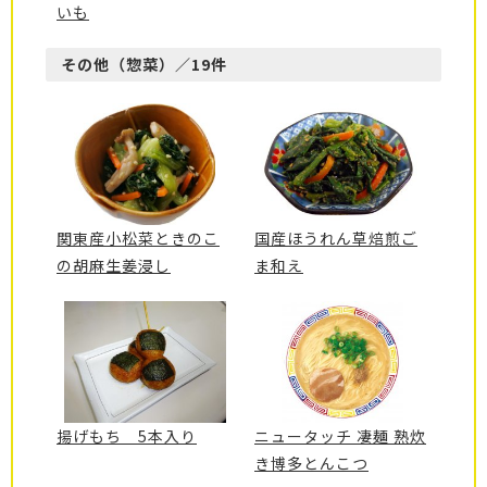
いも
その他（惣菜）／19件
関東産小松菜ときのこ
国産ほうれん草焙煎ご
の胡麻生姜浸し
ま和え
揚げもち 5本入り
ニュータッチ 凄麺 熟炊
き博多とんこつ