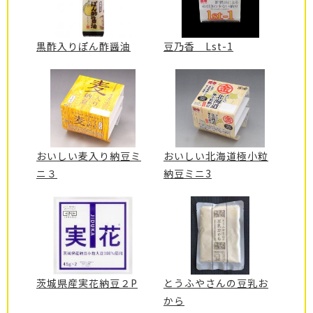
黒酢入りぽん酢醤油
豆乃香 Lst-1
おいしい麦入り納豆ミ
おいしい北海道極小粒
ニ３
納豆ミニ3
茨城県産実花納豆２P
とうふやさんの豆乳お
から