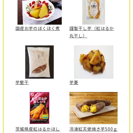
国産お芋のほくほく煮
謹製干し芋（紅はるか
丸干し）
芋堅干
芋菱
茨城県産紅はるかほし
冷凍紅天使焼き芋500ｇ