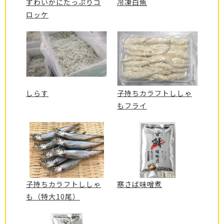
ずわいかにたっぷりコ
冷凍白魚
ロッケ
しらす
子持ちカラフトししゃ
もフライ
子持ちカラフトししゃ
寒さば味噌煮
も（特大10尾）