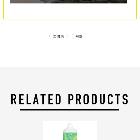
笠間焼
陶器