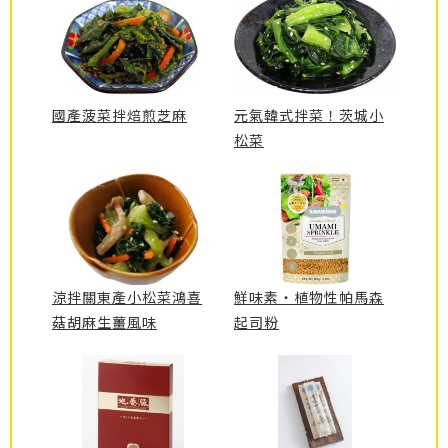
國產菠菜拌焙煎芝麻
元氣韓式拌菜！茨城小
松菜
涼拌關東產小松菜鴻喜
鮮味素・植物性帕馬森
菇胡麻生薑風味
起司粉