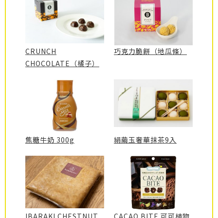
CRUNCH
巧克力脆餅（地瓜條）
CHOCOLATE（橘子）
焦糖牛奶 300g
絹繭玉奢華抹茶9入
IBARAKI CHESTNUT
CACAO BITE 可可植物