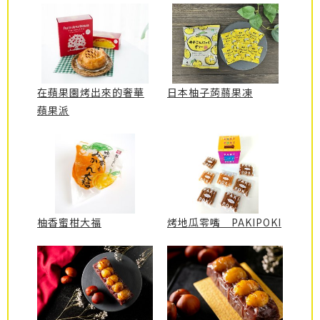
在蘋果園烤出來的奢華
日本柚子蒟蒻果凍
蘋果派
柚香蜜柑大福
烤地瓜零嘴 PAKIPOKI