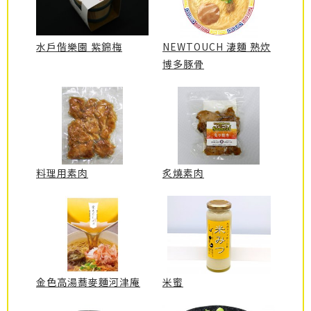
水戶偕樂園 紫錦梅
NEWTOUCH 淒麵 熟炊
博多豚骨
料理用素肉
炙燒素肉
金色高湯蕎麥麵河津庵
米蜜