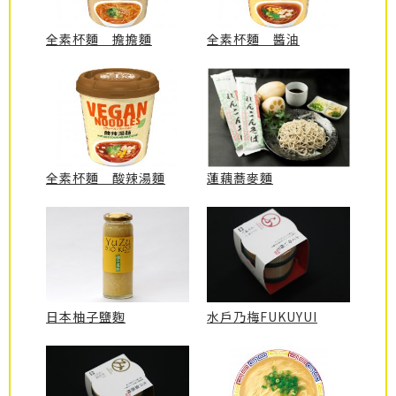
全素杯麵 擔擔麵
全素杯麵 醬油
全素杯麵 酸辣湯麵
蓮藕蕎麥麵
日本柚子鹽麴
水戶乃梅FUKUYUI