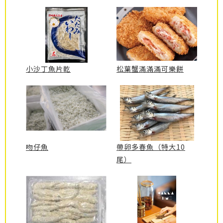
小沙丁魚片乾
松葉蟹滿滿滿可樂餅
吻仔魚
帶卵多春魚（特大10
尾）