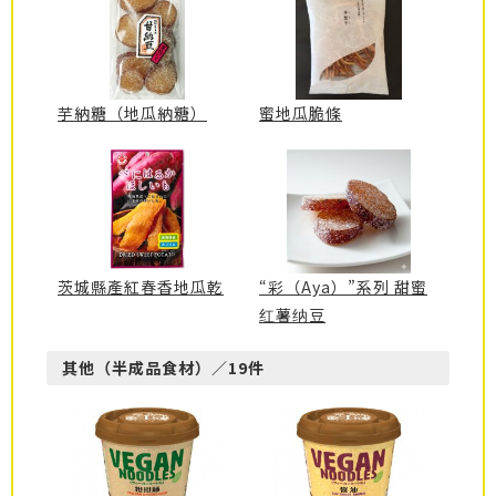
芋納糖（地瓜納糖）
蜜地瓜脆條
茨城縣產紅春香地瓜乾
“彩（Aya）”系列 甜蜜
红薯纳豆
其他（半成品食材）／19件