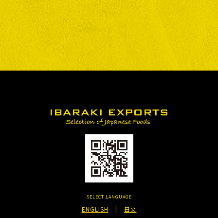
SELECT LANGUAGE
ENGLISH
|
日文