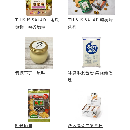
THIS IS SALAD「地瓜
THIS IS SALAD 穀麥片
與麴」蜜香脆粒
系列
筑波布丁 原味
冰淇淋混合粉 紫羅蘭玫
瑰
純米仙貝
沙棘高蛋白營養棒