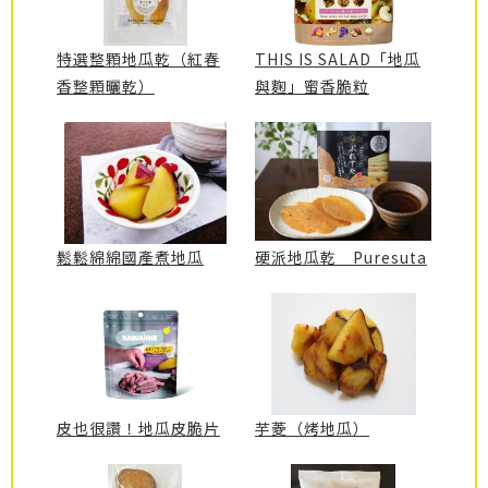
特選整顆地瓜乾（紅春
THIS IS SALAD「地瓜
香整顆曬乾）
與麴」蜜香脆粒
鬆鬆綿綿國產煮地瓜
硬派地瓜乾 Puresuta
皮也很讚！地瓜皮脆片
芋菱（烤地瓜）