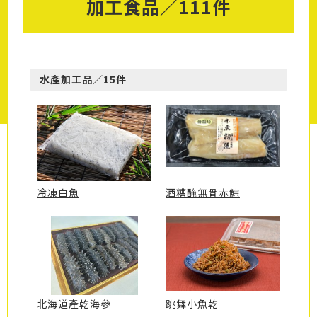
加工食品／111件
水產加工品／15件
冷凍白魚
酒糟醃無骨赤鯮
北海道產乾海參
跳舞小魚乾