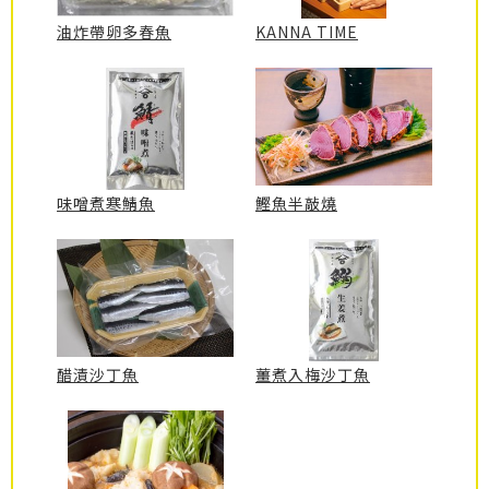
油炸帶卵多春魚
KANNA TIME
味噌煮寒鯖魚
鰹魚半敲燒
醋漬沙丁魚
薑煮入梅沙丁魚