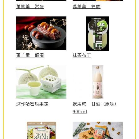
萬羊羹 常陸
萬羊羹 笠間
萬羊羹 飯沼
抹茶布丁
深作哈密瓜果凍
飲用糀 甘酒（原味）
900ml