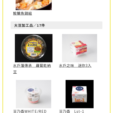
鮟鱇魚鍋組
大豆加工品／17件
水戶藩傳承 蘿蔔乾納
水戶之味 迷你3入
豆
豆乃香WHITE/RED
豆乃香 Lst-1