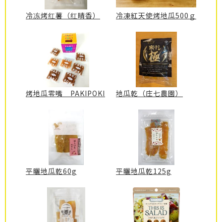
冷冻烤红薯（红晴香）
冷凍紅天使烤地瓜500ｇ
烤地瓜零嘴 PAKIPOKI
地瓜乾（庄七農園）
平曬地瓜乾60g
平曬地瓜乾125g