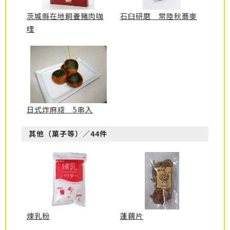
茨城縣在地飼養豬肉咖
石臼研磨 常陸秋蕎麥
哩
日式炸麻糬 5串入
其他（菓子等）／44件
煉乳粉
蓮藕片