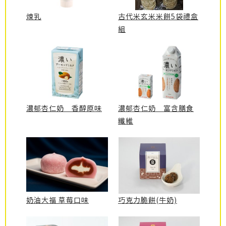
煉乳
古代米玄米米餅5袋禮盒
組
濃郁杏仁奶 香醇原味
濃郁杏仁奶 富含膳食
纖維
奶油大福 草莓口味
巧克力脆餅(牛奶)