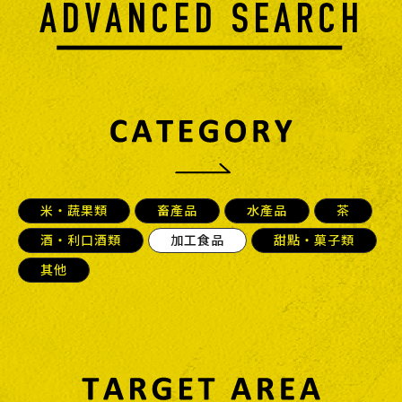
米・蔬果類
畜產品
水產品
茶
酒・利口酒類
加工食品
甜點・菓子類
其他