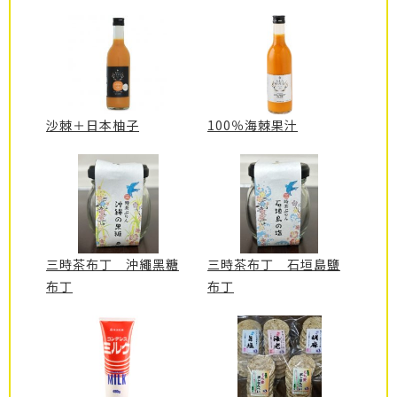
沙棘＋日本柚子
100％海棘果汁
三時茶布丁 沖繩黑糖
三時茶布丁 石垣島鹽
布丁
布丁