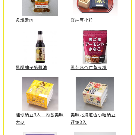
炙燒素肉
粢納豆小粒
黑醋柚子醋醬油
黑芝麻杏仁黃豆粉
迷你納豆3入 內含美味
美味北海道極小粒納豆
大麥
迷你3入