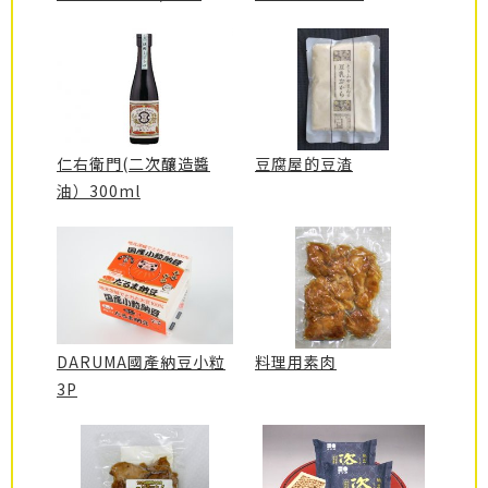
仁右衛門(二次釀造醬
豆腐屋的豆渣
油）300ml
DARUMA國產納豆小粒
料理用素肉
3P