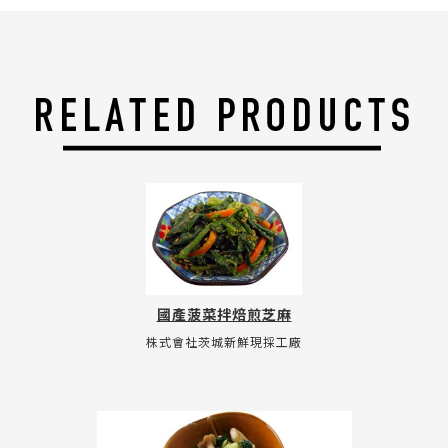
國產菠菜拌焙煎芝麻
株式會社茨城新鮮現採工廠