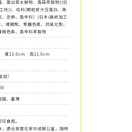
醬、蛋白質水解物、香菇萃取物)(日
工地))、佐料(顆粒狀大豆蛋白、青
豆、芝麻、香辛料）(日本(最終加工
鹼水、增稠劑、焦糖色素、抗氧化劑、
辣椒色素、香辛料萃取物
m 寬11.0cm 高11.0cm
混搭）
00
美國、臺灣
即可食用。
存，適合放置在家中或辦公室，隨時