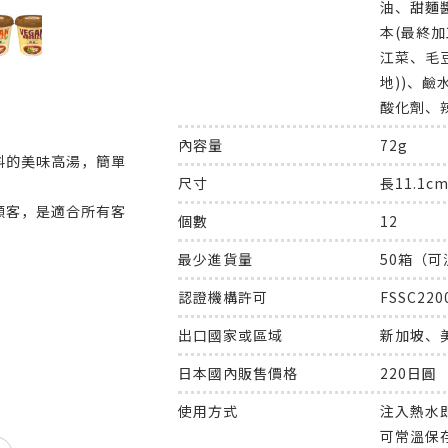
油、甜麵
本(最終加
江菜、毛
地))、
酸化劑、
內容量
72g
料的美味高湯，簡單
尺寸
長11.1c
顧客，是適合所有客
個數
12
最少進貨量
50箱（可
認證機構許可
FSSC220
出口國家或區域
新加坡、
日本國內販售價格
220日圓
使用方式
注入熱水
可常溫保