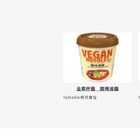
全素杯麵 酸辣湯麵
Yamadai株式會社