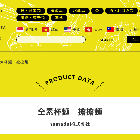
Y
米・蔬果類
畜產品
水產品
茶
酒・利口酒類
甜點・菓子類
其他
REA
新加坡
越南
美國
香港
臺灣
其
D
ALL
素杯麵 擔擔麵
全素杯麵 擔擔麵
Yamadai株式會社