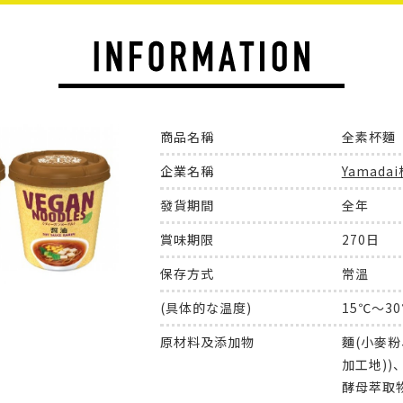
商品名稱
全素杯麵
企業名稱
Yamada
發貨期間
全年
賞味期限
270日
保存方式
常溫
(具体的な温度)
15℃～3
原材料及添加物
麵(小麥粉
加工地)
酵母萃取