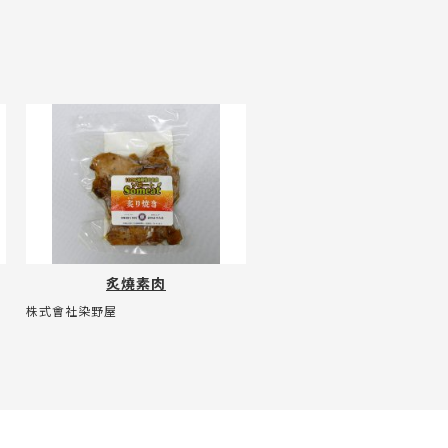
炙燒素肉
株式會社染野屋