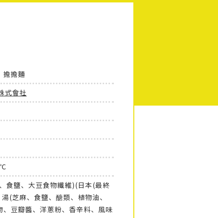
 擔擔麵
i株式會社
0℃
、食鹽、大豆食物纖維)(日本(最終
)、湯(芝麻、食鹽、醣類、植物油、
物、豆瓣醬、洋蔥粉、香辛料、風味