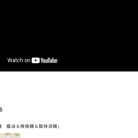
S
麵 醬油＆擔擔麵＆酸辣湯麵」