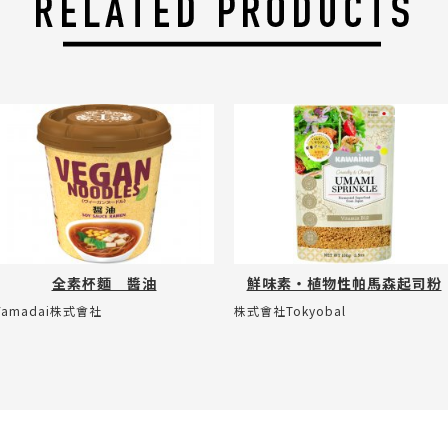
全素杯麵 醬油
鮮味素・植物性帕馬森起司粉
Yamadai株式會社
株式會社Tokyobal