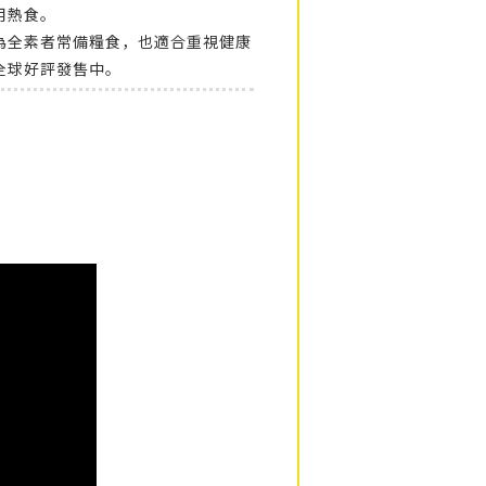
用熱食。
為全素者常備糧食，也適合重視健康
全球好評發售中。