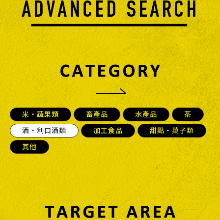
米・蔬果類
畜產品
水產品
茶
酒・利口酒類
加工食品
甜點・菓子類
其他