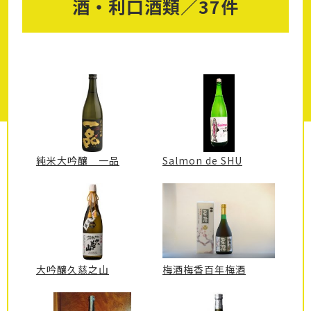
酒・利口酒類／37件
純米大吟釀 一品
Salmon de SHU
大吟釀久慈之山
梅酒梅香百年梅酒