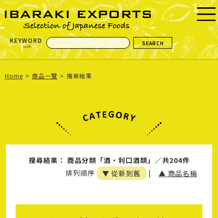
KEYWORD
Home
商品一覽
搜尋結果
搜尋結果： 商品分類「酒・利口酒類」／共204件
排列順序
▼ 從新到舊
|
▲ 商品名稱