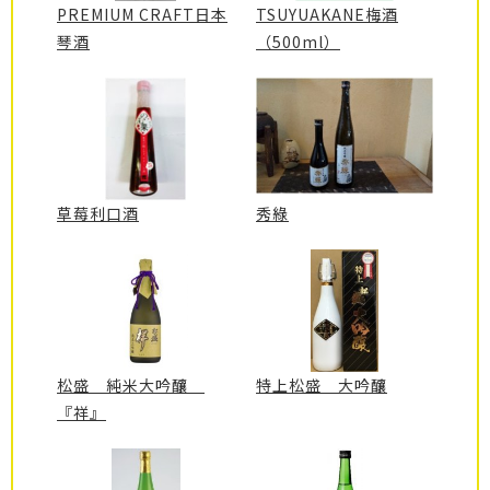
PREMIUM CRAFT日本
TSUYUAKANE梅酒
琴酒
（500ml）
草莓利口酒
秀綠
松盛 純米大吟釀
特上松盛 大吟釀
『祥』