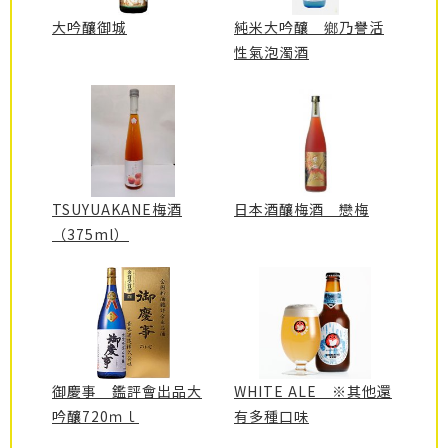
大吟釀御城
純米大吟釀 鄉乃譽活
性氣泡濁酒
TSUYUAKANE梅酒
日本酒釀梅酒 戀梅
（375ml）
御慶事 鑑評會出品大
WHITE ALE ※其他還
吟釀720ｍｌ
有多種口味