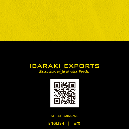
SELECT LANGUAGE
ENGLISH
|
日文