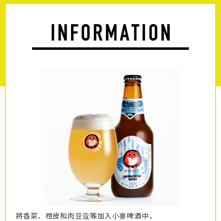
將香菜、橙皮和肉豆蔻等加入小麥啤酒中，