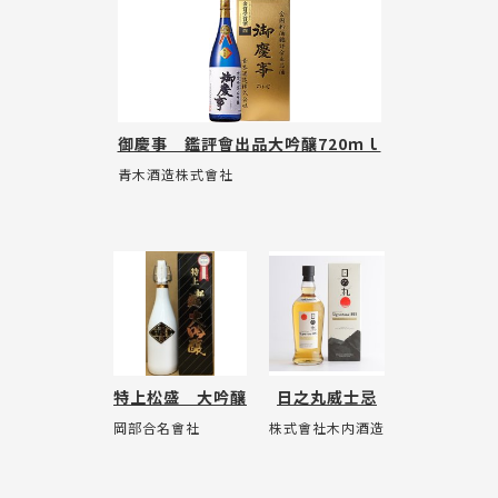
御慶事 鑑評會出品大吟釀720ｍｌ
青木酒造株式會社
特上松盛 大吟釀
日之丸威士忌
岡部合名會社
株式會社木内酒造