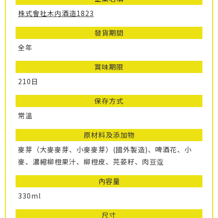
株式會社木内酒造1823
發貨期間
全年
賞味期限
210日
保存方式
常溫
原材料及添加物
麥芽（大麥麥芽、小麥麥芽）(國外製造)、啤酒花、小
麥、濃縮柳橙果汁、柳橙皮、芫荽籽、肉豆蔻
內容量
330ml
尺寸