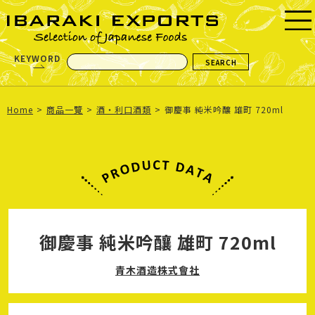
KEYWORD
Home
商品一覽
酒・利口酒類
御慶事 純米吟釀 雄町 720ml
御慶事 純米吟釀 雄町 720ml
青木酒造株式會社