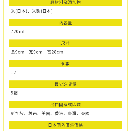
原材料及添加物
米(日本)、米麴(日本)
內容量
720ml
尺寸
長9cm 寬9cm 高28cm
個數
12
最少進貨量
5箱
出口國家或區域
新加坡、越南、美國、香港、臺灣、泰國
日本國內販售價格