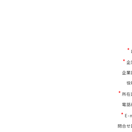
*
*
企
企業
役
*
所在
電話
*
E-
問合せ