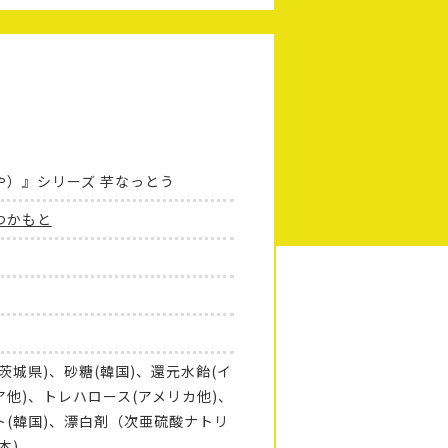
や）』シリーズ 芋なっとう
つかもと
茨城県)、砂糖(韓国)、還元水飴(イ
ア他)、トレハロース(アメリカ他)、
ト(韓国)、漂白剤（次亜硫酸ナトリ
本)