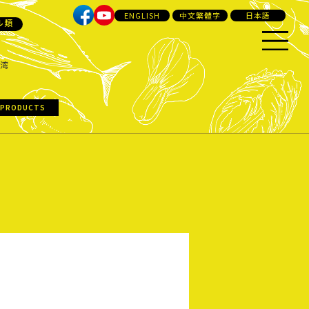
ENGLISH
中文繁體字
日本語
ル類
湾
 PRODUCTS