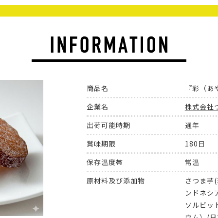
商品名
『彩（あ
企業名
株式会社
出荷可能時期
通年
賞味期限
180日
保存温度帯
常温
原材料及び添加物
さつま芋(
ンドネシ
ソルビッ
ウム）(日