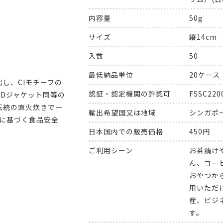
内容量
50g
サイズ
縦14cm
入数
50
最低納品単位
20ケース
し、CIモチーフの
認証・認定機関の許認可
FSSC22
Dジャケット同等の
伝統の直火炊きで一
輸出希望国又は地域
シンガポ
00に基づく食品安全
日本国内での販売価格
450円
ご利用シーン
お茶請け
ん、コー
おやつか
用いただ
産、ビジ
す。