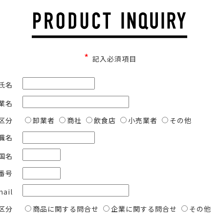
*
記入必須項目
氏名
業名
区分
卸業者
商社
飲食店
小売業者
その他
職名
国名
番号
mail
区分
商品に関する問合せ
企業に関する問合せ
その他