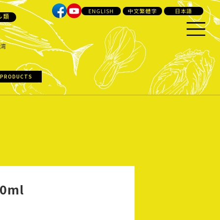
ENGLISH
中文繁體字
日本語
ル類
湾
 PRODUCTS
0ml