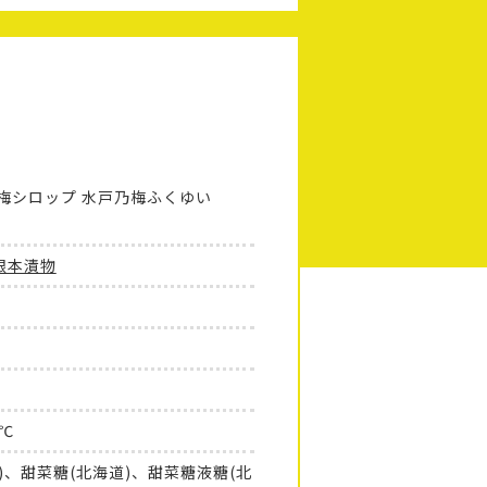
 梅シロップ 水戸乃梅ふくゆい
根本漬物
0℃
)、甜菜糖(北海道)、甜菜糖液糖(北