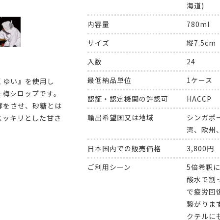
海道)
内容量
780ml
サイズ
縦7.5cm
入数
24
最低納品単位
1ケース
くゆい』を使用し
た梅シロップです。
認証・認定機関の許認可
HACCP
酵をさせ、砂糖とは
輸出希望国又は地域
シンガポ
スッキリとした甘さ
湾、欧州
日本国内での販売価格
3,800円
ご利用シーン
5倍希釈
酸水で割
で疲労回
繋がりま
クテルに