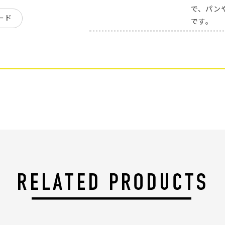
で、パン
ード
です。