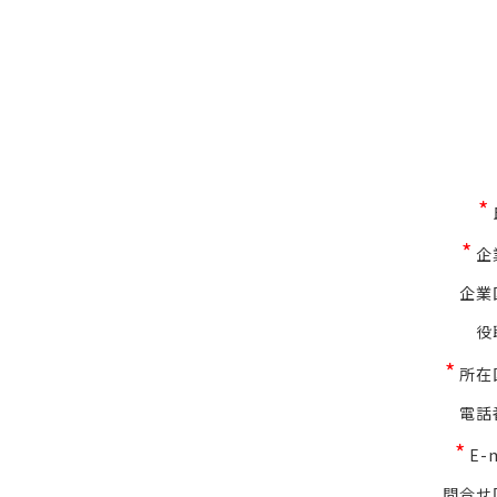
*
*
企
企業
役
*
所在
電話
*
E-
問合せ