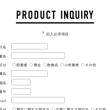
*
記入必須項目
氏名
業名
区分
卸業者
商社
飲食店
小売業者
その他
職名
国名
番号
mail
区分
商品に関する問合せ
企業に関する問合せ
その他