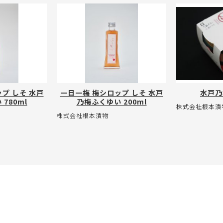
プ しそ 水戸
一日一梅 梅シロップ しそ 水戸
水戸乃
780ml
乃梅ふくゆい 200ml
株式会社根本漬
株式会社根本漬物