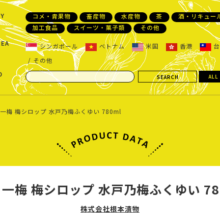
Y
コメ・青果物
畜産物
水産物
茶
酒・リキュー
加工食品
スイーツ・菓子類
その他
REA
シンガポール
ベトナム
米国
香港
台
その他
D
ALL
一梅 梅シロップ 水戸乃梅ふくゆい 780ml
一梅 梅シロップ 水戸乃梅ふくゆい 78
株式会社根本漬物