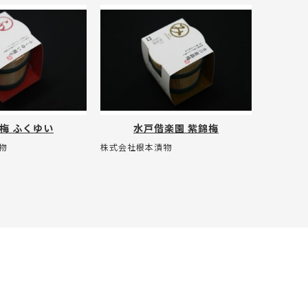
梅 ふくゆい
水戸偕楽園 紫錦梅
物
株式会社根本漬物