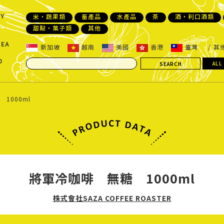
Y
米・蔬果類
畜產品
水產品
茶
酒・利口酒類
甜點・菓子類
其他
REA
新加坡
越南
美國
香港
臺灣
其
D
ALL
1000ml
將軍冷咖啡 無糖 1000ml
株式會社SAZA COFFEE ROASTER