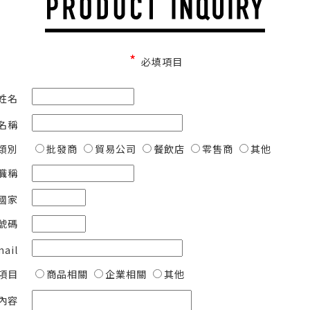
*
必填項目
姓名
名稱
類別
批發商
貿易公司
餐飲店
零售商
其他
職稱
國家
號碼
mail
項目
商品相關
企業相關
其他
內容