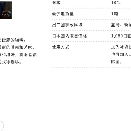
個數
18瓶
最少進貨量
1箱
出口國家或區域
臺灣、新
日本國內販售價格
1,080日
美使節的咖啡。
使用方式
加入冰塊
益彰的濃郁和苦味，
也可加入
氣和甜味，將兩者結
歐蕾。
美式冰咖啡。