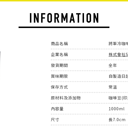
商品名稱
將軍冷咖啡
企業名稱
株式會社SA
發貨期間
全年
賞味期限
自製造日起
保存方式
常溫
原材料及添加物
咖啡豆(印
內容量
1000ml
尺寸
長7.0cm