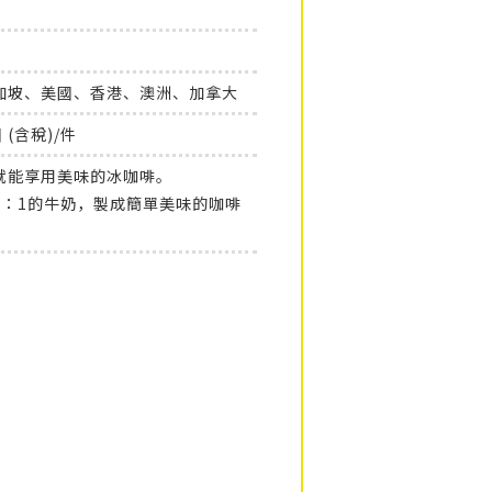
加坡、美國、香港、澳洲、加拿大
圓 (含稅)/件
就能享用美味的冰咖啡。
1：1的牛奶，製成簡單美味的咖啡