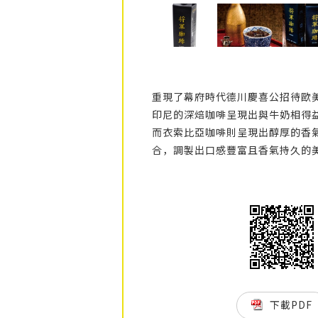
重現了幕府時代德川慶喜公招待歐
印尼的深焙咖啡呈現出與牛奶相得
而衣索比亞咖啡則呈現出醇厚的香
合，調製出口感豐富且香氣持久的
下載PDF