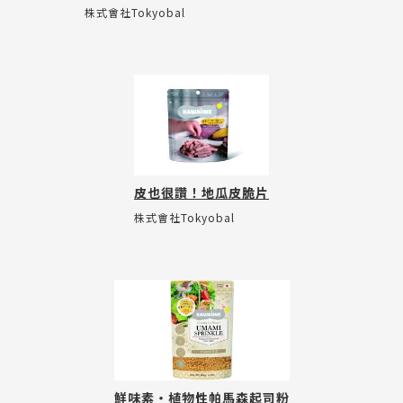
株式會社Tokyobal
皮也很讚！地瓜皮脆片
株式會社Tokyobal
鮮味素・植物性帕馬森起司粉