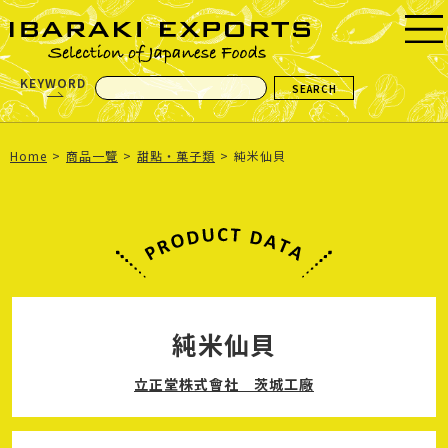
KEYWORD
Home
商品一覽
甜點・菓子類
純米仙貝
純米仙貝
立正堂株式會社 茨城工廠