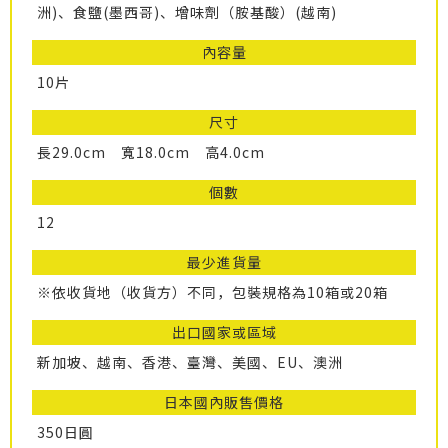
洲)、食鹽(墨西哥)、增味劑（胺基酸）(越南)
內容量
10片
尺寸
長29.0cm 寬18.0cm 高4.0cm
個數
12
最少進貨量
※依收貨地（收貨方）不同，包裝規格為10箱或20箱
出口國家或區域
新加坡、越南、香港、臺灣、美國、EU、澳洲
日本國內販售價格
350日圓