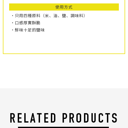
使用方式
・只用四種原料（米、油、鹽、調味料）
・口感厚實酥脆
・鮮味十足的鹽味