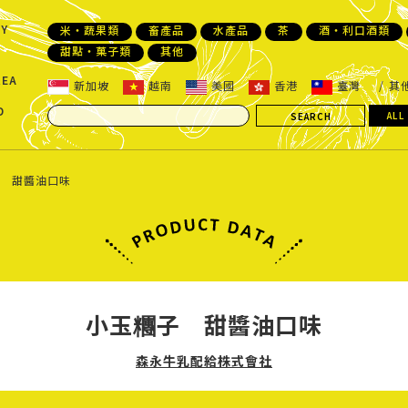
Y
米・蔬果類
畜產品
水產品
茶
酒・利口酒類
甜點・菓子類
其他
REA
新加坡
越南
美國
香港
臺灣
其
D
ALL
 甜醬油口味
小玉糰子 甜醬油口味
森永牛乳配給株式會社