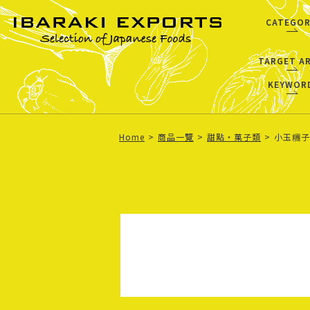
CATEGOR
TARGET A
KEYWOR
Home
商品一覽
甜點・菓子類
小玉糰子