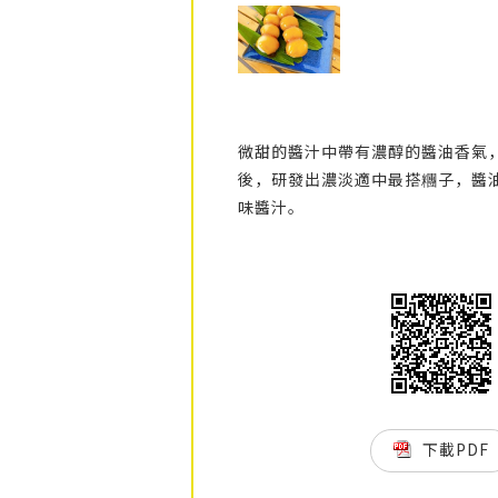
微甜的醬汁中帶有濃醇的醬油香氣
後，研發出濃淡適中最搭糰子，醬
味醬汁。
下載PDF