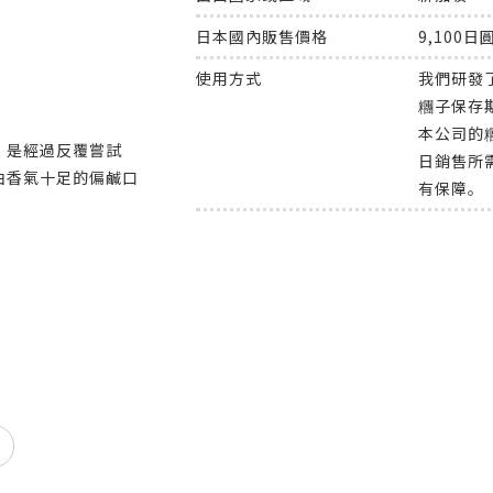
日本國內販售價格
9,100日
使用方式
我們研發
糰子保存
本公司的
，是經過反覆嘗試
日銷售所
油香氣十足的偏鹹口
有保障。