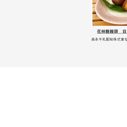
花林糖饅頭 日
森永牛乳配給株式會