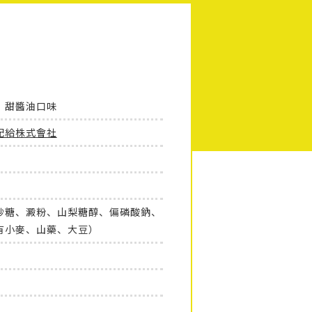
 甜醬油口味
配給株式會社
砂糖、澱粉、山梨糖醇、偏磷酸鈉、
有小麥、山藥、大豆）