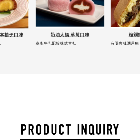
本柚子口味
奶油大福 草莓口味
館銅
社
森永牛乳配給株式會社
有限會社湖月庵