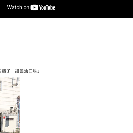
玉糰子 甜醬油口味」