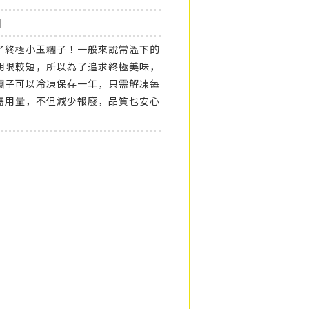
圓
了終極小玉糰子！一般來說常溫下的
期限較短，所以為了追求終極美味，
糰子可以冷凍保存一年，只需解凍每
需用量，不但減少報廢，品質也安心