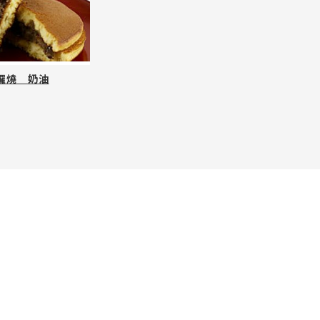
鑼燒 奶油