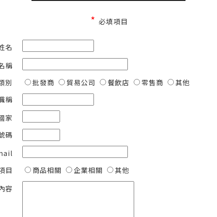
*
必填項目
姓名
名稱
類別
批發商
貿易公司
餐飲店
零售商
其他
職稱
國家
號碼
mail
項目
商品相關
企業相關
其他
內容