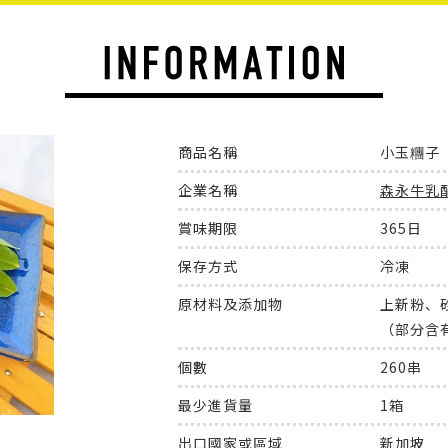
商品名稱
小玉糰子
企業名稱
森永牛乳
賞味期限
365日
保存方式
冷凍
原材料及添加物
上新粉、
（部分含
個數
260串
最少進貨量
1箱
出口國家或區域
新加坡